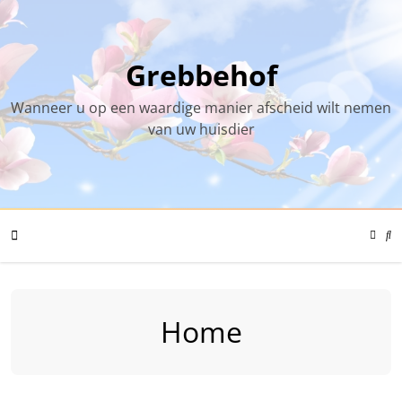
Skip
to
content
Grebbehof
Wanneer u op een waardige manier afscheid wilt nemen
van uw huisdier
Color
Mode
Se
Toggl
Mo
To
Mobile
Home
Menu
Toggle