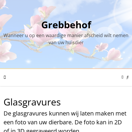
Skip
to
content
Grebbehof
Wanneer u op een waardige manier afscheid wilt nemen
van uw huisdier
Color
Mode
Se
Toggl
Mo
To
Mobile
Glasgravures
De glasgravures kunnen wij laten maken met
Menu
een foto van uw dierbare. De foto kan in 2D
of in 3D gegraveerd worden.
Toggle