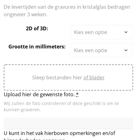
€ 189,95
De levertijden van de gravures in kristalglas bedragen
ongeveer 3 weken.
2D of 3D:
Grootte in millimeters:
Sleep bestanden hier
of blader
Upload hier de gewenste foto.
*
Wij zullen de foto controleren of deze geschikt is om te
kunnen graveren.
U kunt in het vak hierboven opmerkingen en/of