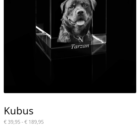
Kubus
Prijsklasse:
€
39,95
-
€
189,95
€ 39,95
tot