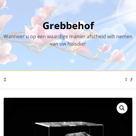
Skip
to
content
Grebbehof
Wanneer u op een waardige manier afscheid wilt nemen
van uw huisdier
Color
Mode
Se
Toggl
Mo
To
Mobile
Menu
Toggle