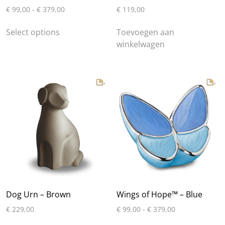
Prijsklasse:
€
99,00
-
€
379,00
€
119,00
€ 99,00
Dit
tot
Select options
Toevoegen aan
product
€ 379,00
winkelwagen
heeft
meerdere
variaties.
Deze
optie
kan
gekozen
worden
op
de
productpagina
Dog Urn – Brown
Wings of Hope™ – Blue
Prijsklasse:
€
229,00
€
99,00
-
€
379,00
€ 99,00
Dit