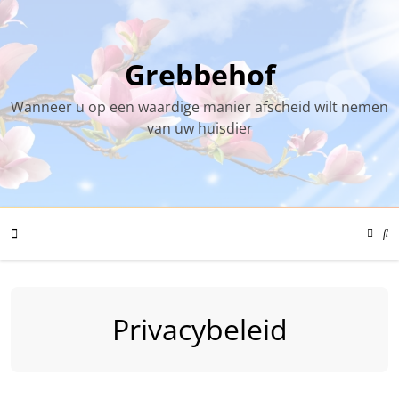
Skip
to
content
Grebbehof
Wanneer u op een waardige manier afscheid wilt nemen
van uw huisdier
Color
Mode
Se
Toggl
Mo
To
Mobile
Privacybeleid
Menu
Toggle