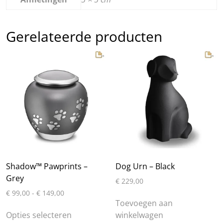
Gerelateerde producten
Shadow™ Pawprints –
Dog Urn – Black
Grey
€
229,00
Prijsklasse:
€
99,00
-
€
149,00
€ 99,00
Toevoegen aan
Dit
tot
Opties selecteren
winkelwagen
product
€ 149,00