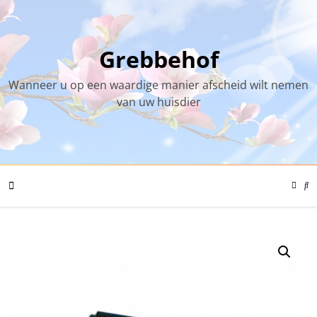
Skip
to
content
Grebbehof
Wanneer u op een waardige manier afscheid wilt nemen
van uw huisdier
Color
Mode
Se
Toggl
Mo
To
Mobile
Menu
Toggle