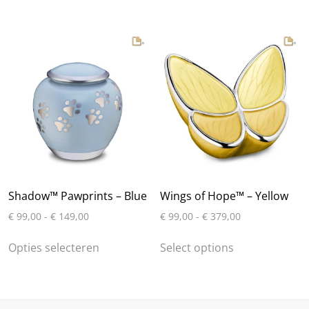
heeft
meerdere
variaties.
Deze
optie
kan
gekozen
worden
op
de
productpagina
Shadow™ Pawprints – Blue
Wings of Hope™ – Yellow
Prijsklasse:
Prijsklasse:
€
99,00
-
€
149,00
€
99,00
-
€
379,00
€ 99,00
€ 99,00
Dit
Dit
tot
tot
Opties selecteren
Select options
product
product
€ 149,00
€ 379,00
heeft
heeft
meerdere
meerdere
variaties.
variaties.