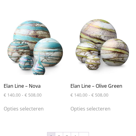
heeft
heeft
meerdere
meerdere
variaties.
variaties.
Deze
Deze
optie
optie
kan
kan
gekozen
gekozen
worden
worden
op
op
de
de
productpagina
productpa
Elan Line – Nova
Elan Line – Olive Green
Prijsklasse:
Prijsklasse:
€
140,00
-
€
508,00
€
140,00
-
€
508,00
€ 140,00
€ 140,00
Dit
Dit
tot
tot
Opties selecteren
Opties selecteren
product
product
€ 508,00
€ 508,00
heeft
heeft
meerdere
meerdere
variaties.
variaties.