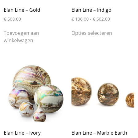
productpagina
productpa
Elan Line – Gold
Elan Line – Indigo
Prijsklasse:
€
508,00
€
136,00
-
€
502,00
€ 136,00
Dit
tot
Toevoegen aan
Opties selecteren
product
€ 502,00
winkelwagen
heeft
meerdere
variaties.
Deze
optie
kan
gekozen
worden
op
de
productpa
Elan Line – Ivory
Elan Line – Marble Earth