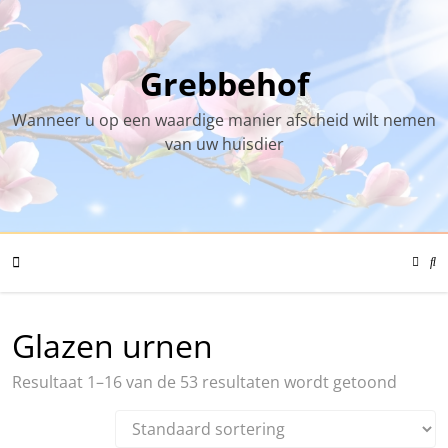
Skip
to
content
Grebbehof
Wanneer u op een waardige manier afscheid wilt nemen
van uw huisdier
Color
Mode
Se
Toggl
Mo
To
Mobile
Glazen urnen
Resultaat 1–16 van de 53 resultaten wordt getoond
Menu
Toggle