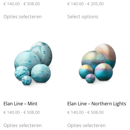
Prijsklasse:
Prijsklasse:
€
140,00
-
€
508,00
€
140,00
-
€
205,00
€ 140,00
€ 140,00
Dit
Dit
tot
tot
Opties selecteren
Select options
product
product
€ 508,00
€ 205,00
heeft
heeft
meerdere
meerdere
variaties.
variaties.
Deze
Deze
optie
optie
kan
kan
gekozen
gekozen
worden
worden
op
op
de
de
productpagina
productpagin
Elan Line – Mint
Elan Line – Northern Lights
Prijsklasse:
Prijsklasse:
€
140,00
-
€
508,00
€
140,00
-
€
508,00
€ 140,00
€ 140,00
Dit
Dit
tot
tot
Opties selecteren
Opties selecteren
product
product
€ 508,00
€ 508,00