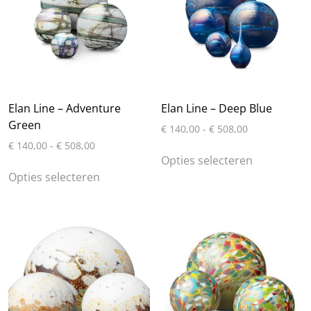
kan
kan
gekozen
gekozen
worden
worden
op
op
de
de
productpagina
productpagin
Elan Line – Adventure
Elan Line – Deep Blue
Green
Prijsklasse:
€
140,00
-
€
508,00
€ 140,00
Prijsklasse:
€
140,00
-
€
508,00
Dit
tot
€ 140,00
Opties selecteren
Dit
product
€ 508,00
tot
Opties selecteren
product
heeft
€ 508,00
heeft
meerdere
meerdere
variaties.
variaties.
Deze
Deze
optie
optie
kan
kan
gekozen
gekozen
worden