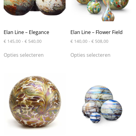
worden
op
op
de
de
productpa
productpagina
Elan Line – Elegance
Elan Line – Flower Field
Prijsklasse:
Prijsklasse:
€
145,00
-
€
540,00
€
140,00
-
€
508,00
€ 145,00
€ 140,00
Dit
Dit
tot
tot
Opties selecteren
Opties selecteren
product
product
€ 540,00
€ 508,00
heeft
heeft
meerdere
meerdere
variaties.
variaties.
Deze
Deze
optie
optie
kan
kan
gekozen
gekozen
worden
worden
op
op
de
de