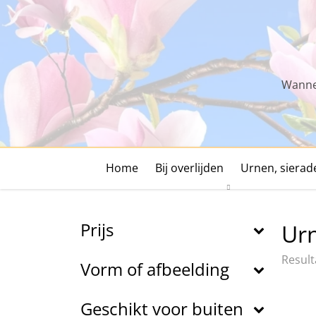
Skip
to
content
Wannee
Home
Bij overlijden
Urnen, siera
Prijs
Urn
Result
Vorm of afbeelding
Geschikt voor buiten