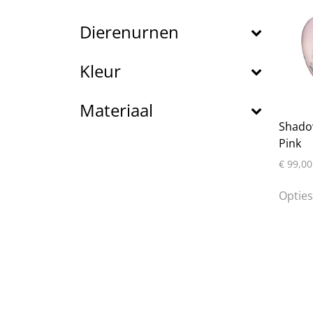
Dierenurnen
Kleur
Materiaal
Shado
Pink
€
99,00
Opties