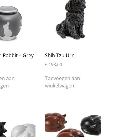
 Rabbit – Grey
Shih Tzu Urn
€
198,00
en aan
Toevoegen aan
agen
winkelwagen