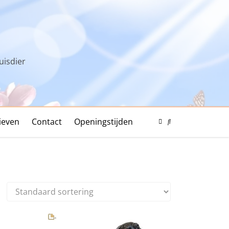
uisdier
ieven
Contact
Openingstijden
Color
Mode
Search
Toggle
Modal
Toggle