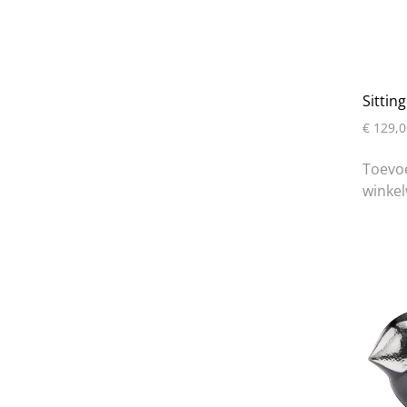
Sittin
€
129,0
Toevo
winke