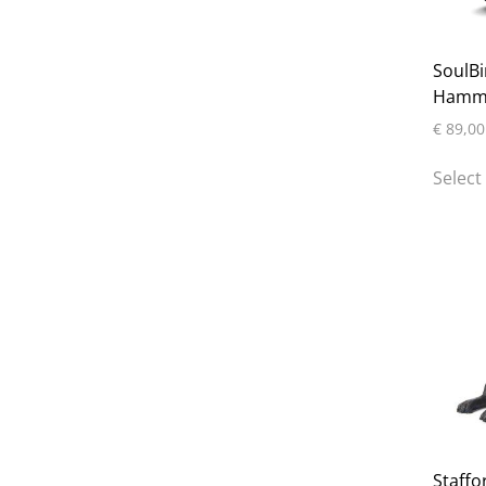
SoulBi
Hamme
€
89,00
Select
Staffo