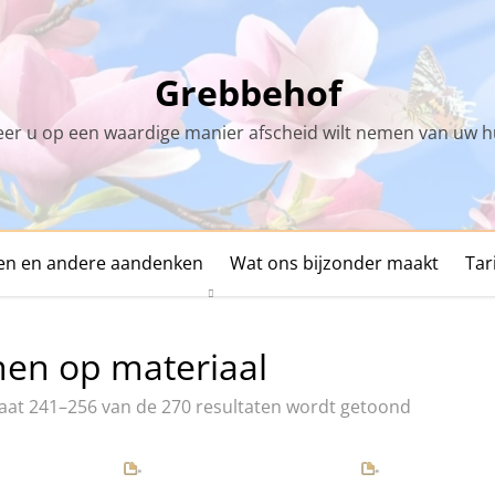
Grebbehof
r u op een waardige manier afscheid wilt nemen van uw h
den en andere aandenken
Wat ons bijzonder maakt
Tar
en op materiaal
aat 241–256 van de 270 resultaten wordt getoond