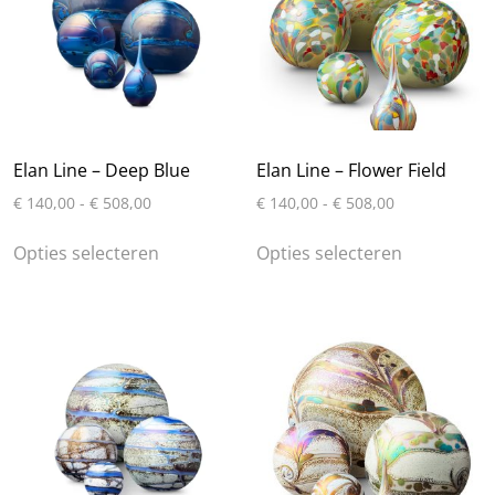
gekozen
worden
op
de
productpa
Elan Line – Deep Blue
Elan Line – Flower Field
Prijsklasse:
Prijsklasse:
€
140,00
-
€
508,00
€
140,00
-
€
508,00
€ 140,00
€ 140,00
Dit
Dit
tot
tot
Opties selecteren
Opties selecteren
product
product
€ 508,00
€ 508,00
heeft
heeft
meerdere
meerdere
variaties.
variaties.
Deze
Deze
optie
optie
kan
kan
gekozen
gekozen
worden
worden