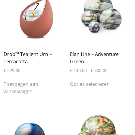
Drop™ Tealight Urn –
Elan Line – Adventure
Terracotta
Green
Prijsklasse:
€
229,00
€
140,00
-
€
508,00
€ 140,00
Dit
tot
Toevoegen aan
Opties selecteren
product
€ 508,00
winkelwagen
heeft
meerdere
variaties.
Deze
optie
kan