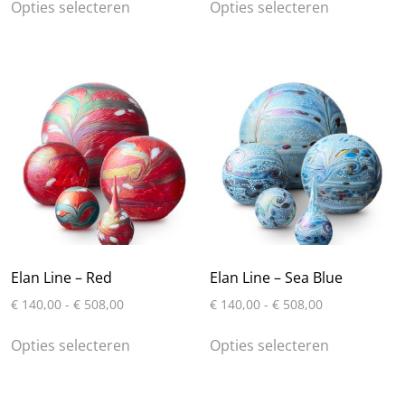
tot
tot
Opties selecteren
Opties selecteren
product
product
€ 508,00
€ 508,00
heeft
heeft
meerdere
meerdere
variaties.
variaties.
Deze
Deze
optie
optie
kan
kan
gekozen
gekozen
worden
worden
op
op
de
de
productpagina
productpa
Elan Line – Red
Elan Line – Sea Blue
Prijsklasse:
Prijsklasse:
€
140,00
-
€
508,00
€
140,00
-
€
508,00
€ 140,00
€ 140,00
Dit
Dit
tot
tot
Opties selecteren
Opties selecteren
product
product
€ 508,00
€ 508,00
heeft
heeft
meerdere
meerdere