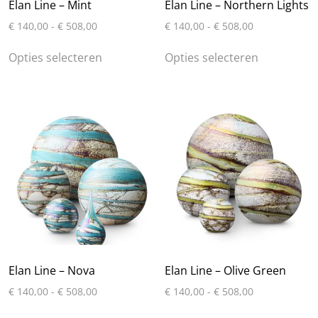
Elan Line – Mint
Elan Line – Northern Lights
Prijsklasse:
Prijsklasse:
€
140,00
-
€
508,00
€
140,00
-
€
508,00
€ 140,00
€ 140,00
Dit
Dit
tot
tot
Opties selecteren
Opties selecteren
product
product
€ 508,00
€ 508,00
heeft
heeft
meerdere
meerdere
variaties.
variaties.
Deze
Deze
optie
optie
kan
kan
gekozen
gekozen
worden
worden
op
op
de
de
productpagina
productpa
Elan Line – Nova
Elan Line – Olive Green
Prijsklasse:
Prijsklasse:
€
140,00
-
€
508,00
€
140,00
-
€
508,00
€ 140,00
€ 140,00
Dit
Dit