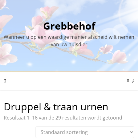
Skip
to
content
Grebbehof
Wanneer u op een waardige manier afscheid wilt nemen
van uw huisdier
Color
Mode
Se
Toggl
Mo
To
Mobile
Druppel & traan urnen
Resultaat 1–16 van de 29 resultaten wordt getoond
Menu
Toggle