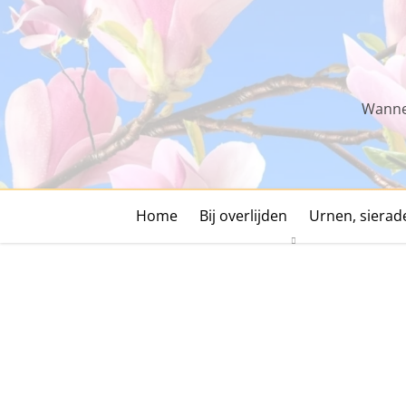
Skip
to
content
Wannee
Home
Bij overlijden
Urnen, siera