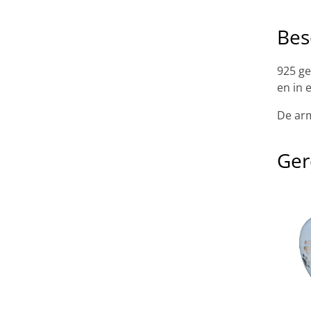
Bes
925 ge
en in 
De arm
Ger