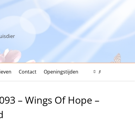
uisdier
ieven
Contact
Openingstijden
Color
Mode
Search
Toggle
Modal
Toggle
093 – Wings Of Hope –
d