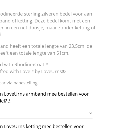
odineerde sterling zilveren bedel voor aan
and of ketting. Deze bedel komt met een
 en in een net doosje, maar zonder ketting of
.
nd heeft een totale lengte van 23,5cm, de
heeft een totale lengte van 51cm.
ed with RhodiumCoat™
fted with Love™ by LoveUrns®
ar via nabestelling
een LoveUrns armband mee bestellen voor
el?
*
en LoveUrns ketting mee bestellen voor