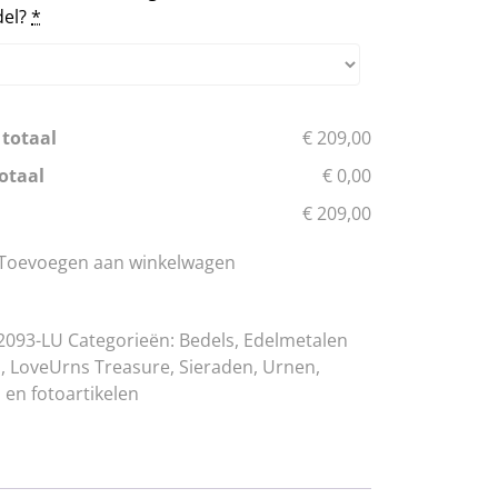
el?
*
 totaal
€ 209,00
otaal
€ 0,00
€ 209,00
Toevoegen aan winkelwagen
2093-LU
Categorieën:
Bedels
,
Edelmetalen
n
,
LoveUrns Treasure
,
Sieraden
,
Urnen,
 en fotoartikelen