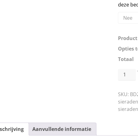
deze bed
Product
Opties t
Totaal
BD2093
-
Wings
SKU:
BD
Of
sierade
Hope
sieraden
-
Bead
aantal
schrijving
Aanvullende informatie