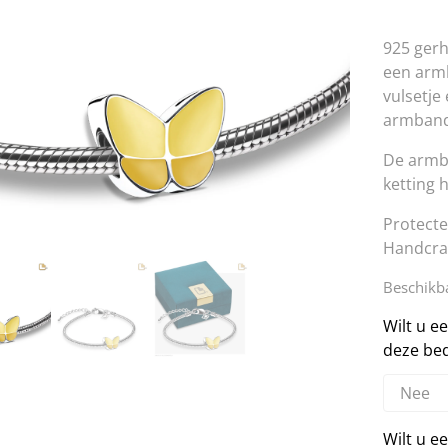
925 gerh
een armb
vulsetje
armband
De armba
ketting 
Protect
Handcra
Beschikba
Wilt u 
deze bed
Wilt u e