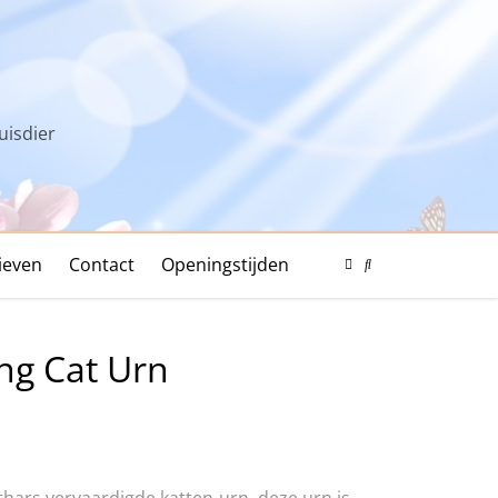
uisdier
ieven
Contact
Openingstijden
Color
Mode
Search
Toggle
Modal
Toggle
ng Cat Urn