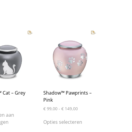
 Cat – Grey
Shadow™ Pawprints –
Pink
Prijsklasse:
€
99,00
-
€
149,00
€ 99,00
en aan
Dit
tot
agen
Opties selecteren
product
€ 149,00
heeft