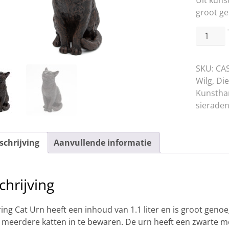
Uit kuns
groot ge
Caring
Cat
Urn
SKU:
CA
aantal
Wilg
,
Di
Kunstha
sieraden
schrijving
Aanvullende informatie
chrijving
ing Cat Urn heeft een inhoud van 1.1 liter en is groot geno
 meerdere katten in te bewaren. De urn heeft een zwarte me