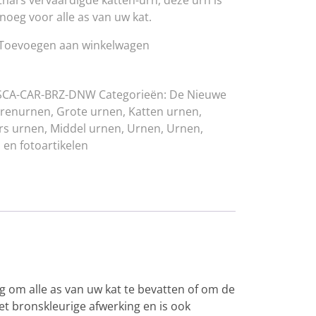
thars vervaardigde katten-urn, deze urn is
noeg voor alle as van uw kat.
Toevoegen aan winkelwagen
SCA-CAR-BRZ-DNW
Categorieën:
De Nieuwe
erenurnen
,
Grote urnen
,
Katten urnen
,
rs urnen
,
Middel urnen
,
Urnen
,
Urnen,
 en fotoartikelen
eg om alle as van uw kat te bevatten of om de
t bronskleurige afwerking en is ook