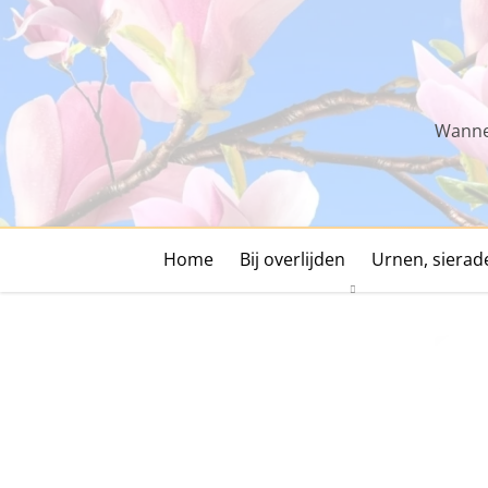
Skip
to
content
Wannee
Home
Bij overlijden
Urnen, siera