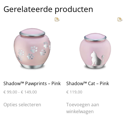
Gerelateerde producten
Shadow™ Pawprints – Pink
Shadow™ Cat – Pink
Prijsklasse:
€
99,00
-
€
149,00
€
119,00
€ 99,00
Dit
tot
Opties selecteren
Toevoegen aan
product
€ 149,00
winkelwagen
heeft
meerdere
variaties.