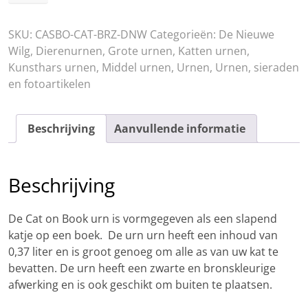
On
Book
SKU:
CASBO-CAT-BRZ-DNW
Categorieën:
De Nieuwe
aantal
Wilg
,
Dierenurnen
,
Grote urnen
,
Katten urnen
,
Kunsthars urnen
,
Middel urnen
,
Urnen
,
Urnen, sieraden
en fotoartikelen
Beschrijving
Aanvullende informatie
Beschrijving
De Cat on Book urn is vormgegeven als een slapend
katje op een boek. De urn urn heeft een inhoud van
0,37 liter en is groot genoeg om alle as van uw kat te
bevatten. De urn heeft een zwarte en bronskleurige
afwerking en is ook geschikt om buiten te plaatsen.