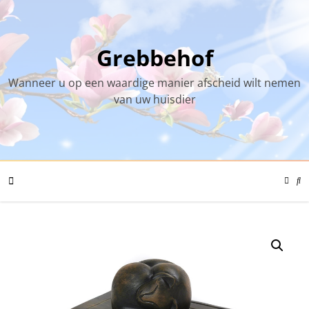
Skip
to
content
Grebbehof
Wanneer u op een waardige manier afscheid wilt nemen
van uw huisdier
Color
Mode
Se
Toggl
Mo
To
Mobile
Menu
Toggle