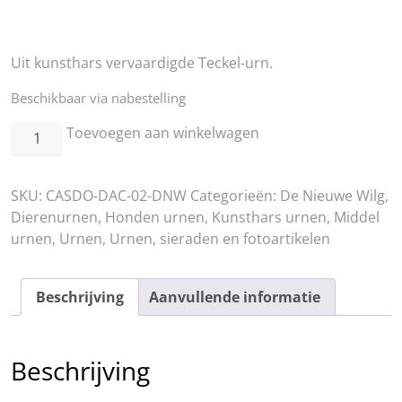
Uit kunsthars vervaardigde Teckel-urn.
Beschikbaar via nabestelling
Dachshund
Toevoegen aan winkelwagen
-
Teckel
SKU:
CASDO-DAC-02-DNW
Categorieën:
De Nieuwe Wilg
,
-
Dierenurnen
,
Honden urnen
,
Kunsthars urnen
,
Middel
Long
urnen
,
Urnen
,
Urnen, sieraden en fotoartikelen
Hair
Urn
aantal
Beschrijving
Aanvullende informatie
Beschrijving