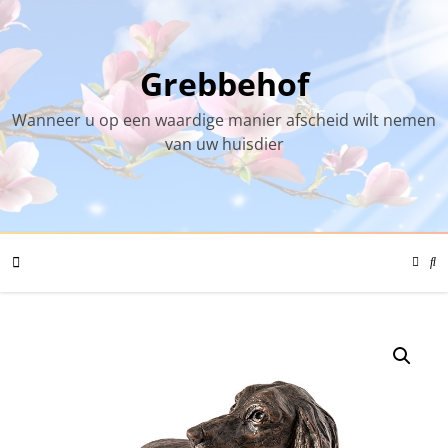
Skip
to
content
Grebbehof
Wanneer u op een waardige manier afscheid wilt nemen
van uw huisdier
Color
Mode
Se
Toggl
Mo
To
Mobile
Menu
Toggle