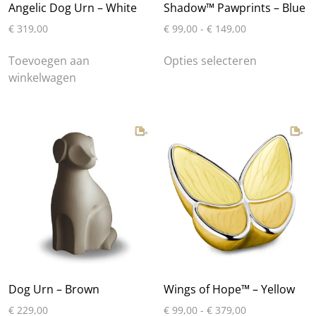
Angelic Dog Urn – White
Shadow™ Pawprints – Blue
Prijsklasse:
€
319,00
€
99,00
-
€
149,00
€ 99,00
Dit
tot
Toevoegen aan
Opties selecteren
product
€ 149,00
winkelwagen
heeft
meerdere
variaties.
Deze
optie
kan
gekozen
worden
op
de
productpa
Dog Urn – Brown
Wings of Hope™ – Yellow
Prijsklasse:
€
229,00
€
99,00
-
€
379,00