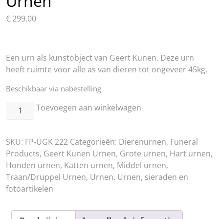
Urnen
€
299,00
Een urn als kunstobject van Geert Kunen. Deze urn
heeft ruimte voor alle as van dieren tot ongeveer 45kg.
Beschikbaar via nabestelling
"Druppel
Toevoegen aan winkelwagen
met
hartje
SKU:
FP-UGK 222
Categorieën:
Dierenurnen
,
Funeral
en
Products
,
Geert Kunen Urnen
,
Grote urnen
,
Hart urnen
,
pootafdruk"
Honden urnen
,
Katten urnen
,
Middel urnen
,
-
Traan/Druppel Urnen
,
Urnen
,
Urnen, sieraden en
Geert
fotoartikelen
Kunen
Urnen
aantal