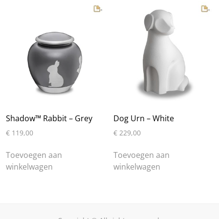
variaties.
variaties.
Deze
Deze
optie
optie
kan
kan
gekozen
gekozen
worden
worden
op
op
de
de
productpagina
productpa
Shadow™ Rabbit – Grey
Dog Urn – White
€
119,00
€
229,00
Toevoegen aan
Toevoegen aan
winkelwagen
winkelwagen