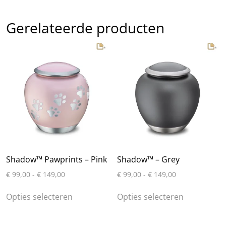
Gerelateerde producten
Shadow™ Pawprints – Pink
Shadow™ – Grey
Prijsklasse:
Prijsklasse:
€
99,00
-
€
149,00
€
99,00
-
€
149,00
€ 99,00
€ 99,00
Dit
Dit
tot
tot
Opties selecteren
Opties selecteren
product
product
€ 149,00
€ 149,00
heeft
heeft
meerdere
meerdere