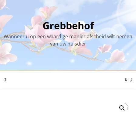
Skip
to
content
Grebbehof
Wanneer u op een waardige manier afscheid wilt nemen
van uw huisdier
Color
Mode
Se
Toggl
Mo
To
Mobile
Menu
Toggle