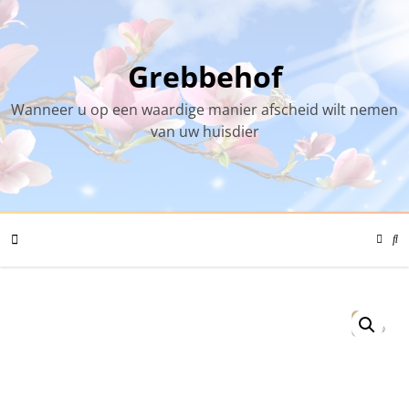
Skip
to
content
Grebbehof
Wanneer u op een waardige manier afscheid wilt nemen
van uw huisdier
Color
Mode
Se
Toggl
Mo
To
Mobile
Menu
Toggle