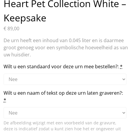
Heart Pet Collection White –
Keepsake
€
89,00
De urn heeft een inhoud van 0.045 liter en is daarmee
groot genoeg voor een symbolische hoeveelheid as van
uw huisdier.
Wilt u een standaard voor deze urn mee bestellen?:
*
Wilt u een naam of tekst op deze urn laten graveren?:
*
De afbeelding wijzigt met een voorbeeld van de gravure,
deze is indicatief zodat u kunt zien hoe het er ongeveer uit