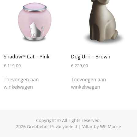
optie
kan
kan
gekozen
gekozen
worden
worden
op
op
de
de
productpagin
productpagina
Shadow™ Cat – Pink
Dog Urn – Brown
€
119,00
€
229,00
Toevoegen aan
Toevoegen aan
winkelwagen
winkelwagen
Copyright © All rights reserved.
2026
Grebbehof
Privacybeleid
|
Villar
by
WP Moose