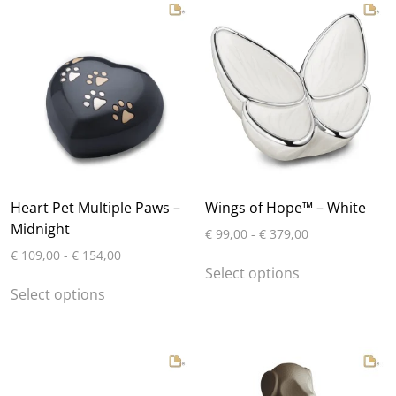
Heart Pet Multiple Paws –
Wings of Hope™ – White
Midnight
Prijsklasse:
€
99,00
-
€
379,00
€ 99,00
Prijsklasse:
€
109,00
-
€
154,00
Dit
tot
€ 109,00
Select options
Dit
product
€ 379,00
tot
Select options
product
heeft
€ 154,00
heeft
meerdere
meerdere
variaties.
variaties.
Deze
Deze
optie