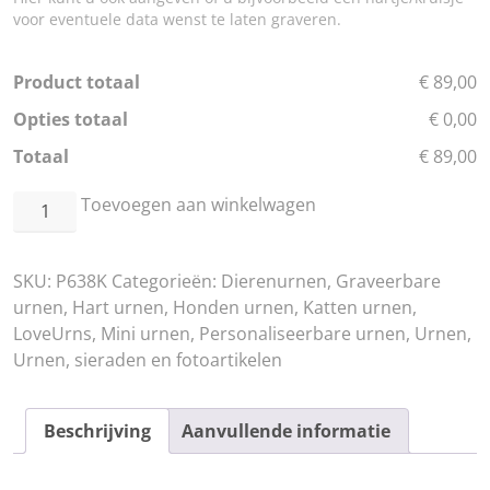
voor eventuele data wenst te laten graveren.
Product totaal
€ 89,00
Opties totaal
€ 0,00
Totaal
€ 89,00
Heart
Toevoegen aan winkelwagen
Pet
Collection
SKU:
P638K
Categorieën:
Dierenurnen
,
Graveerbare
White
urnen
,
Hart urnen
,
Honden urnen
,
Katten urnen
,
-
LoveUrns
,
Mini urnen
,
Personaliseerbare urnen
,
Urnen
,
Keepsake
Urnen, sieraden en fotoartikelen
aantal
Beschrijving
Aanvullende informatie