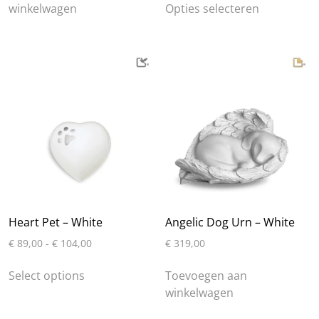
tot
winkelwagen
Opties selecteren
product
€ 149,00
heeft
meerdere
variaties.
Deze
optie
kan
gekozen
worden
op
de
productpa
Heart Pet – White
Angelic Dog Urn – White
Prijsklasse:
€
89,00
-
€
104,00
€
319,00
€ 89,00
Dit
tot
Select options
Toevoegen aan
product
€ 104,00
winkelwagen
heeft
meerdere