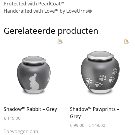
Protected with PearlCoat™
Handcrafted with Love™ by LoveUrns®
Gerelateerde producten
Shadow™ Rabbit – Grey
Shadow™ Pawprints –
Grey
€
119,00
Prijsklasse:
€
99,00
-
€
149,00
€ 99,00
Toevoegen aan
Dit