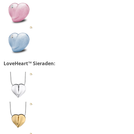
LoveHeart™ Sieraden: