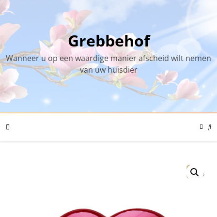
Skip
to
content
Grebbehof
Wanneer u op een waardige manier afscheid wilt nemen
van uw huisdier
Color
Mode
Se
Toggl
Mo
To
Mobile
Menu
Toggle