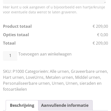
Hier kunt u ook aangeven of u bijvoorbeeld een hartje/kruisje
voor eventuele data wenst te laten graveren.
Product totaal
€ 209,00
Opties totaal
€ 0,00
Totaal
€ 209,00
LoveHeart™
Toevoegen aan winkelwagen
Red
-
SKU:
P1000
Categorieën:
Alle urnen
,
Graveerbare urnen
,
Medium
Hart urnen
,
LoveUrns
,
Metalen urnen
,
Middel urnen
,
aantal
Personaliseerbare urnen
,
Urnen
,
Urnen, sieraden en
fotoartikelen
Beschrijving
Aanvullende informatie