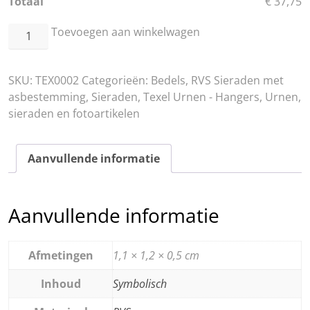
Totaal
€ 37,75
RVS
Toevoegen aan winkelwagen
Bedeltje
Pootafdrukje
SKU:
TEX0002
Categorieën:
Bedels
,
RVS Sieraden met
aantal
asbestemming
,
Sieraden
,
Texel Urnen - Hangers
,
Urnen,
sieraden en fotoartikelen
Aanvullende informatie
Aanvullende informatie
Afmetingen
1,1 × 1,2 × 0,5 cm
Inhoud
Symbolisch