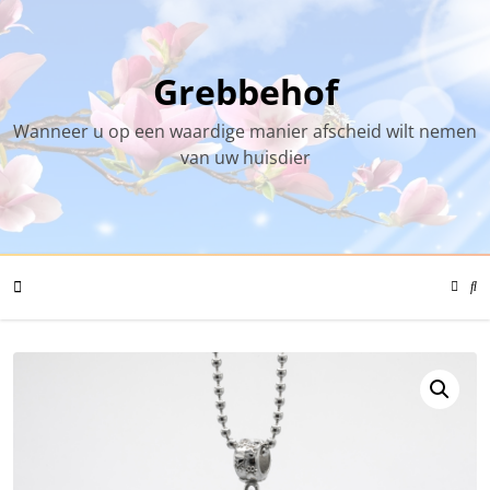
Skip
to
content
Grebbehof
Wanneer u op een waardige manier afscheid wilt nemen
van uw huisdier
Color
Mode
Se
Toggl
Mo
To
Mobile
Menu
Toggle