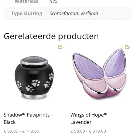
Materiaal
RVS
Type sluiting
Schroefdraad, Verlijmd
Gerelateerde producten
Shadow™ Pawprints –
Wings of Hope™ –
Black
Lavender
Prijsklasse:
Prijsklasse:
€
99,00
-
€
149,00
€
99,00
-
€
379,00