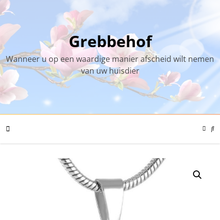
Skip
to
content
Grebbehof
Wanneer u op een waardige manier afscheid wilt nemen
van uw huisdier
Color
Mode
Se
Toggl
Mo
To
Mobile
Menu
Toggle