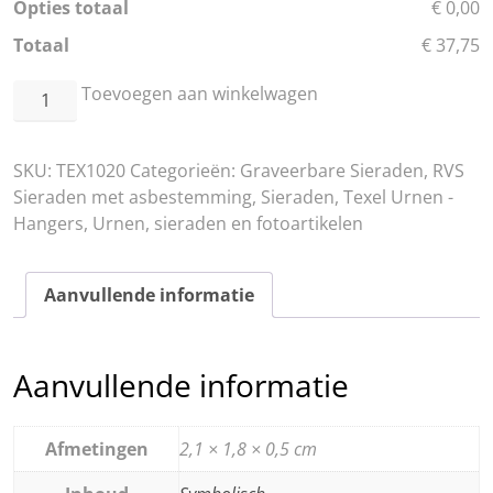
Opties totaal
€ 0,00
Totaal
€ 37,75
RVS
Toevoegen aan winkelwagen
Hartje
met
SKU:
TEX1020
Categorieën:
Graveerbare Sieraden
,
RVS
blauwe
Sieraden met asbestemming
,
Sieraden
,
Texel Urnen -
steentjes
Hangers
,
Urnen, sieraden en fotoartikelen
aantal
Aanvullende informatie
Aanvullende informatie
Afmetingen
2,1 × 1,8 × 0,5 cm