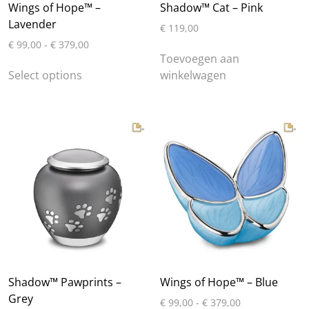
Wings of Hope™ –
Shadow™ Cat – Pink
Lavender
€
119,00
Prijsklasse:
€
99,00
-
€
379,00
€ 99,00
Toevoegen aan
Dit
tot
Select options
winkelwagen
product
€ 379,00
heeft
meerdere
variaties.
Deze
optie
kan
gekozen
worden
op
de
productpagina
Shadow™ Pawprints –
Wings of Hope™ – Blue
Grey
Prijsklasse:
€
99,00
-
€
379,00