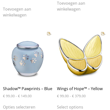
Toevoegen aan
Toevoegen aan
winkelwagen
winkelwagen
Shadow™ Pawprints – Blue
Wings of Hope™ – Yellow
Prijsklasse:
Prijsklasse:
€
99,00
-
€
149,00
€
99,00
-
€
379,00
€ 99,00
€ 99,00
Dit
Dit
tot
tot
Opties selecteren
Select options
product
product