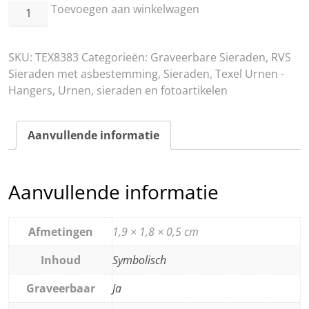
RVS
Toevoegen aan winkelwagen
Hartje
met
SKU:
TEX8383
Categorieën:
Graveerbare Sieraden
,
RVS
meerdere
Sieraden met asbestemming
,
Sieraden
,
Texel Urnen -
witte
Hangers
,
Urnen, sieraden en fotoartikelen
pootafdrukjes
aantal
Aanvullende informatie
Aanvullende informatie
Afmetingen
1,9 × 1,8 × 0,5 cm
Inhoud
Symbolisch
Graveerbaar
Ja