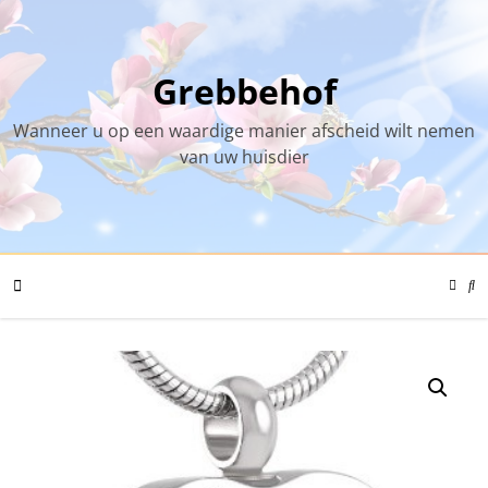
Skip
to
content
Grebbehof
Wanneer u op een waardige manier afscheid wilt nemen
van uw huisdier
Color
Mode
Se
Toggl
Mo
To
Mobile
Menu
Toggle