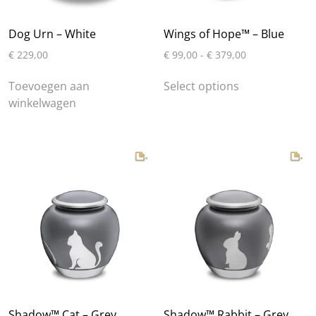
Dog Urn – White
Wings of Hope™ – Blue
Prijsklasse:
€
229,00
€
99,00
-
€
379,00
€ 99,00
Dit
tot
Toevoegen aan
Select options
product
€ 379,00
winkelwagen
heeft
meerdere
variaties.
Deze
optie
kan
gekozen
worden
op
de
productpagin
Shadow™ Cat – Grey
Shadow™ Rabbit – Grey