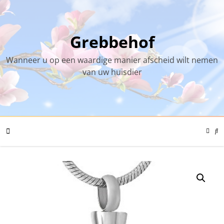
Skip
to
content
Grebbehof
Wanneer u op een waardige manier afscheid wilt nemen
van uw huisdier
Color
Mode
Se
Toggl
Mo
To
Mobile
Menu
Toggle