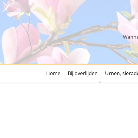
Skip
to
content
Wannee
Home
Bij overlijden
Urnen, siera