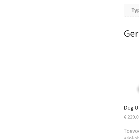
Typ
Ger
Dog Ur
€
229,0
Toevo
winke