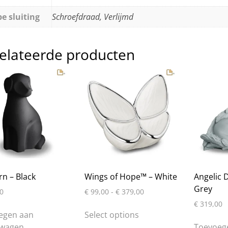
e sluiting
Schroefdraad, Verlijmd
elateerde producten
n – Black
Wings of Hope™ – White
Angelic D
Grey
Prijsklasse:
0
€
99,00
-
€
379,00
€ 99,00
€
319,00
Dit
tot
egen aan
Select options
product
€ 379,00
lwagen
Toevoeg