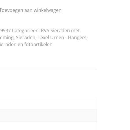
Toevoegen aan winkelwagen
X9937
Categorieën:
RVS Sieraden met
emming
,
Sieraden
,
Texel Urnen - Hangers
,
ieraden en fotoartikelen