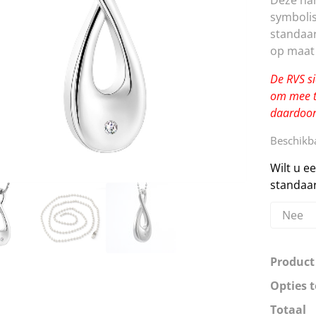
Deze han
symbolis
standaar
op maat 
De RVS si
om mee t
daardoor
Beschikba
Wilt u e
standaar
Product
Opties t
Totaal