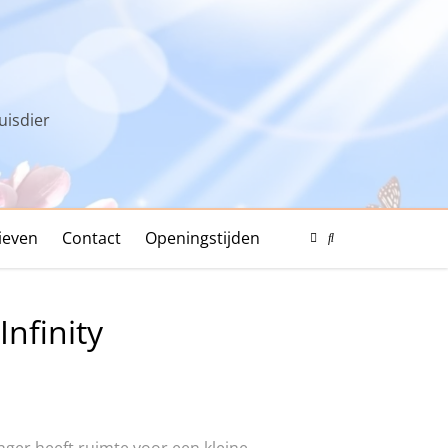
uisdier
ieven
Contact
Openingstijden
Color
Mode
Search
Toggle
Modal
Toggle
Infinity