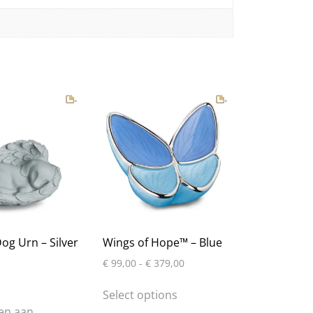
og Urn – Silver
Wings of Hope™ – Blue
Prijsklasse:
€
99,00
-
€
379,00
€ 99,00
Dit
tot
Select options
product
€ 379,00
en aan