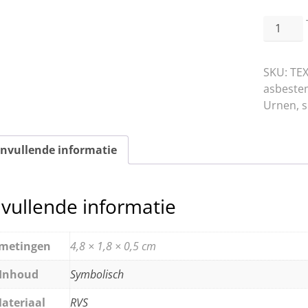
RVS
Infinity
aantal
SKU:
TE
asbest
Urnen, s
nvullende informatie
vullende informatie
metingen
4,8 × 1,8 × 0,5 cm
Inhoud
Symbolisch
ateriaal
RVS