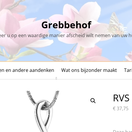
Grebbehof
r u op een waardige manier afscheid wilt nemen van uw h
den en andere aandenken
Wat ons bijzonder maakt
Tar
RVS 
€
37,75