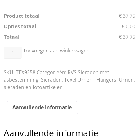
Product totaal
€ 37,75
Opties totaal
€ 0,00
Totaal
€ 37,75
RVS
Toevoegen aan winkelwagen
Vallende
ster
SKU:
TEX9258
Categorieën:
RVS Sieraden met
aantal
asbestemming
,
Sieraden
,
Texel Urnen - Hangers
,
Urnen,
sieraden en fotoartikelen
Aanvullende informatie
Aanvullende informatie