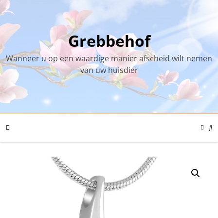
Skip
to
content
Grebbehof
Wanneer u op een waardige manier afscheid wilt nemen
van uw huisdier
Color
Mode
Se
Toggl
Mo
To
Mobile
Menu
Toggle