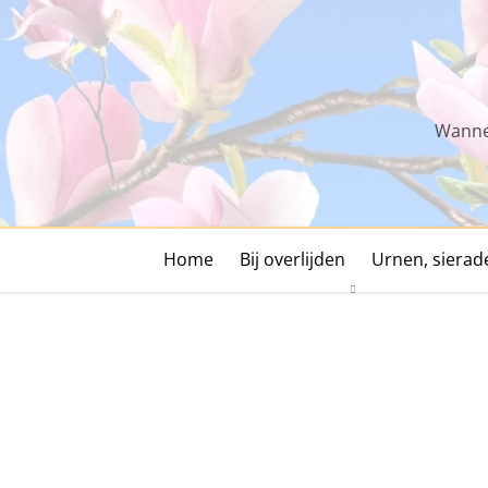
Skip
to
content
Wannee
Home
Bij overlijden
Urnen, siera