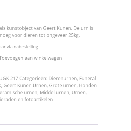
als kunstobject van Geert Kunen. De urn is
noeg voor dieren tot ongeveer 25kg.
ar via nabestelling
d
Toevoegen aan winkelwagen
-UGK 217
Categorieën:
Dierenurnen
,
Funeral
s
,
Geert Kunen Urnen
,
Grote urnen
,
Honden
eramische urnen
,
Middel urnen
,
Urnen
,
ieraden en fotoartikelen