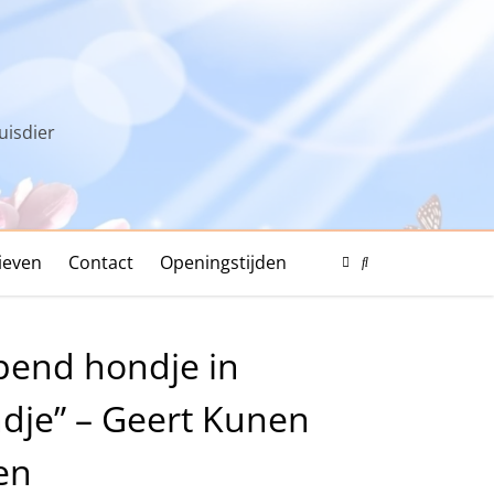
uisdier
ieven
Contact
Openingstijden
Color
Mode
Search
Toggle
Modal
Toggle
pend hondje in
dje” – Geert Kunen
en