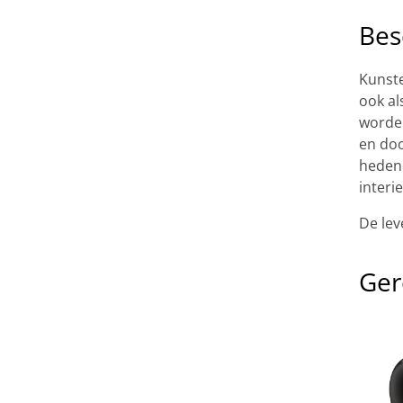
Bes
Kunste
ook al
worden
en doo
hedend
interie
De lev
Ger