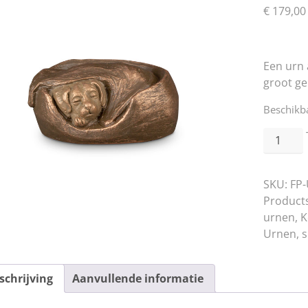
€
179,00
Een urn 
groot ge
Beschikba
"Slapen
hondje
in
SKU:
FP
mandje"
Product
-
urnen
,
K
Geert
Urnen, s
Kunen
Urnen
aantal
schrijving
Aanvullende informatie