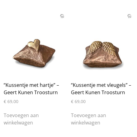
meerdere
variaties.
Deze
optie
kan
gekozen
worden
op
de
productpagina
“Kussentje met hartje” –
“Kussentje met vleugels” –
Geert Kunen Troosturn
Geert Kunen Troosturn
€
69,00
€
69,00
Toevoegen aan
Toevoegen aan
winkelwagen
winkelwagen