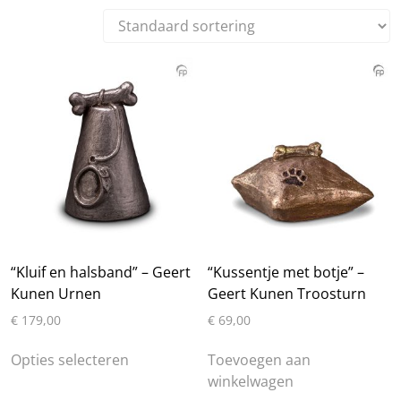
“Kluif en halsband” – Geert
“Kussentje met botje” –
Kunen Urnen
Geert Kunen Troosturn
€
179,00
€
69,00
Dit
Opties selecteren
Toevoegen aan
product
winkelwagen
heeft