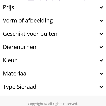
gekozen
Prijs
worden
op
Vorm of afbeelding
de
productpagina
Geschikt voor buiten
Dierenurnen
Kleur
Materiaal
Type Sieraad
Copyright © All rights reserved.