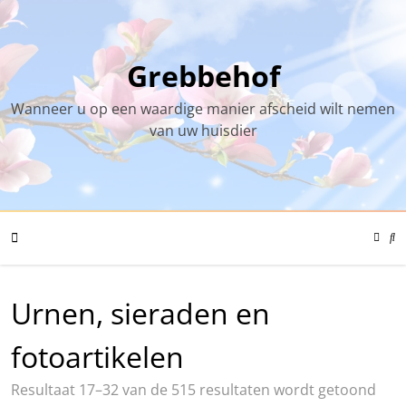
Skip
to
content
Grebbehof
Wanneer u op een waardige manier afscheid wilt nemen
van uw huisdier
Color
Mode
Se
Toggl
Mo
To
Mobile
Urnen, sieraden en
Menu
fotoartikelen
Resultaat 17–32 van de 515 resultaten wordt getoond
Toggle