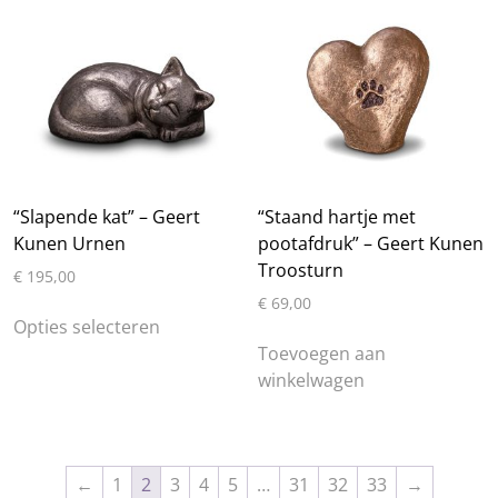
“Slapende kat” – Geert
“Staand hartje met
Kunen Urnen
pootafdruk” – Geert Kunen
Troosturn
€
195,00
€
69,00
Dit
Opties selecteren
product
Toevoegen aan
heeft
winkelwagen
meerdere
variaties.
Deze
optie
←
1
2
3
4
5
…
31
32
33
→
kan