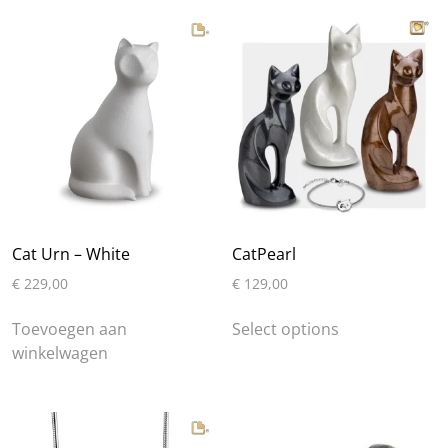
Cat Urn – White
CatPearl
€
229,00
€
129,00
Dit
Toevoegen aan
Select options
product
winkelwagen
heeft
meerdere
variaties.
Deze