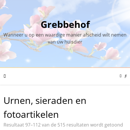
Skip
to
content
Grebbehof
Wanneer u op een waardige manier afscheid wilt nemen
van uw huisdier
Color
Mode
Se
Toggl
Mo
To
Mobile
Urnen, sieraden en
Menu
fotoartikelen
Resultaat 97–112 van de 515 resultaten wordt getoond
Toggle