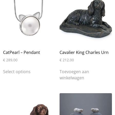
optie
kan
gekozen
worden
op
de
productpagin
CatPearl – Pendant
Cavalier King Charles Urn
€
289,00
€
212,00
Select options
Toevoegen aan
winkelwagen