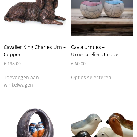
Cavalier King Charles Urn –
Cavia urntjes –
Copper
Urnenatelier Unique
€
198,00
€
60,00
Dit
Toevoegen aan
Opties selecteren
product
winkelwagen
heeft
meerdere
variaties.
Deze
optie
kan
gekozen