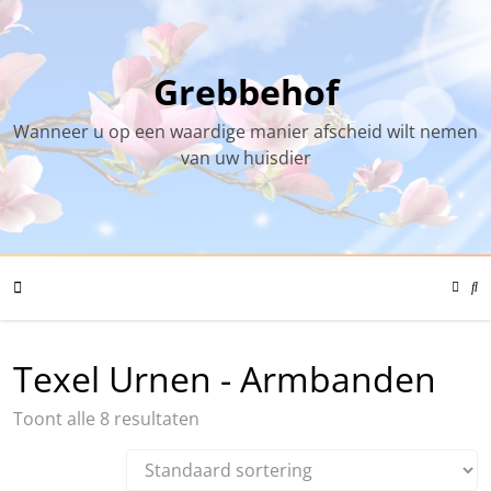
Skip
to
content
Grebbehof
Wanneer u op een waardige manier afscheid wilt nemen
van uw huisdier
Color
Mode
Se
Toggl
Mo
To
Mobile
Texel Urnen - Armbanden
Toont alle 8 resultaten
Menu
Toggle