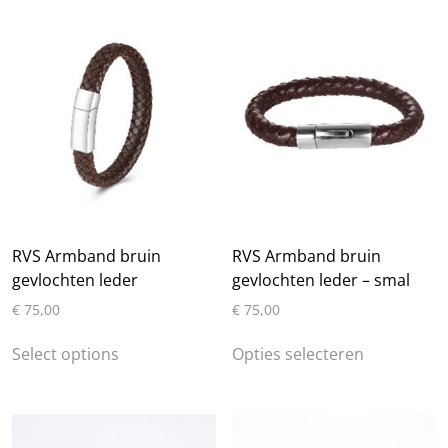
RVS Armband bruin
RVS Armband bruin
gevlochten leder
gevlochten leder – smal
€
75,00
€
75,00
Dit
Dit
Select options
Opties selecteren
product
product
heeft
heeft
meerdere
meerdere
variaties.
variaties.