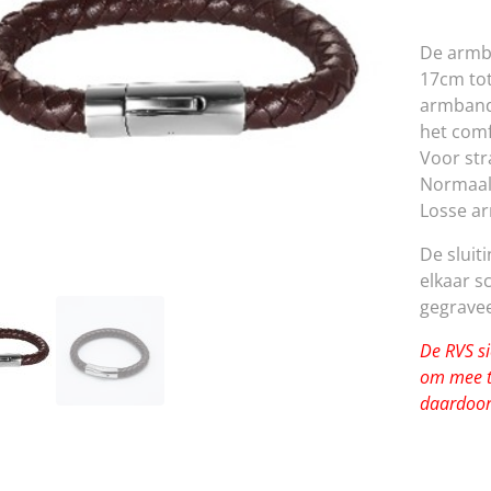
De armba
17cm tot
armband
het comf
Voor st
Normaal
Losse a
De sluit
elkaar 
gegrave
De RVS si
om mee t
daardoor