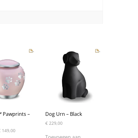
 Pawprints –
Dog Urn – Black
€
229,00
Prijsklasse:
€
149,00
€ 99,00
Toevoegen aan