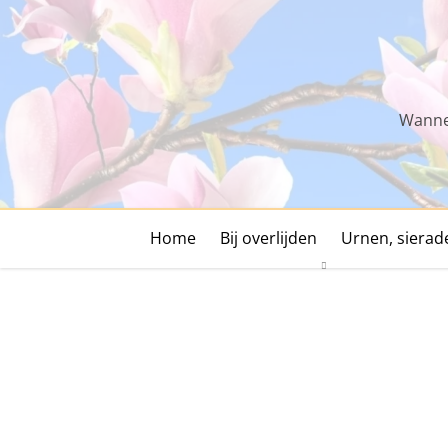
Skip
to
content
Wannee
Home
Bij overlijden
Urnen, siera