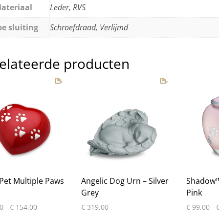
ateriaal
Leder, RVS
e sluiting
Schroefdraad, Verlijmd
elateerde producten
Pet Multiple Paws
Angelic Dog Urn – Silver
Shadow™
Grey
Pink
Prijsklasse:
0
-
€
154,00
€
319,00
€
99,00
-
€ 109,00