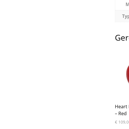
M
Typ
Ger
Heart 
– Red
€
109,0