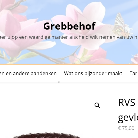
Grebbehof
r u op een waardige manier afscheid wilt nemen van uw h
den en andere aandenken
Wat ons bijzonder maakt
Tar
RVS
gevl
€
75,00