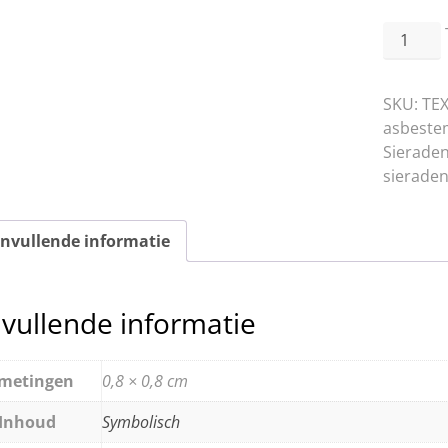
RVS
Armban
bruin
SKU:
TEX
gevloch
asbest
leder
Sierade
-
sieraden
smal
aantal
nvullende informatie
vullende informatie
metingen
0,8 × 0,8 cm
Inhoud
Symbolisch