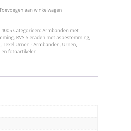
Toevoegen aan winkelwagen
d
 4005
Categorieën:
Armbanden met
ten
emming
,
RVS Sieraden met asbestemming
,
n
,
Texel Urnen - Armbanden
,
Urnen,
 en fotoartikelen