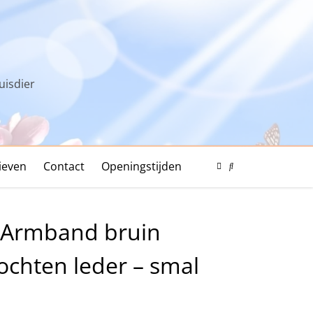
uisdier
ieven
Contact
Openingstijden
Color
Mode
Search
Toggle
Modal
Toggle
 Armband bruin
ochten leder – smal